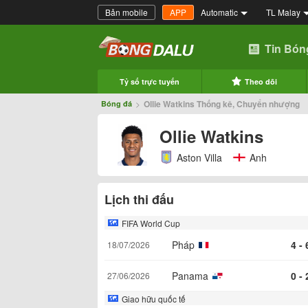
Bản mobile
APP
Automatic
TL Malay
Tin Bón
Tỷ số trực tuyến
Theo dõi
>
Ollie Watkins Thống kê, Chuyển nhượng
Bóng đá
Ollie Watkins
Aston Villa
Anh
Lịch thi đấu
FIFA World Cup
Pháp
4 - 
18/07/2026
Panama
0 - 
27/06/2026
Giao hữu quốc tế