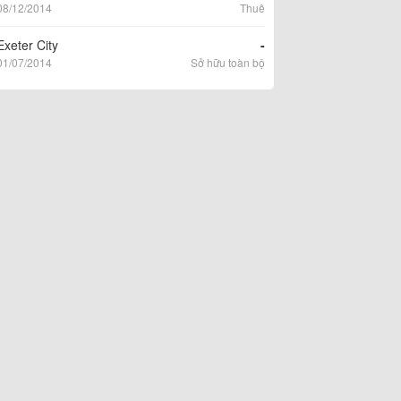
08/12/2014
Thuê
Exeter City
-
01/07/2014
Sở hữu toàn bộ