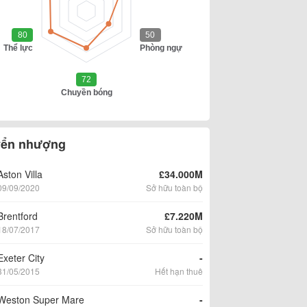
ển nhượng
Aston Villa
£34.000M
09/09/2020
Sở hữu toàn bộ
Brentford
£7.220M
18/07/2017
Sở hữu toàn bộ
Exeter City
-
31/05/2015
Hết hạn thuê
Weston Super Mare
-