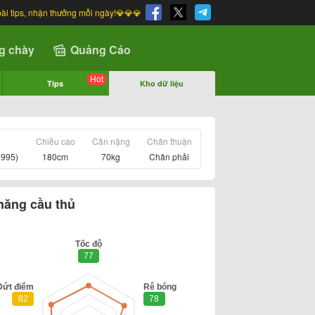
bài tips, nhận thưởng mỗi ngày!💎💎💎
g chày
Quảng Cáo
Hot
Tips
Kho dữ liệu
Chiều cao
Cân nặng
Chân thuận
1995)
180cm
70kg
Chân phải
năng cầu thủ