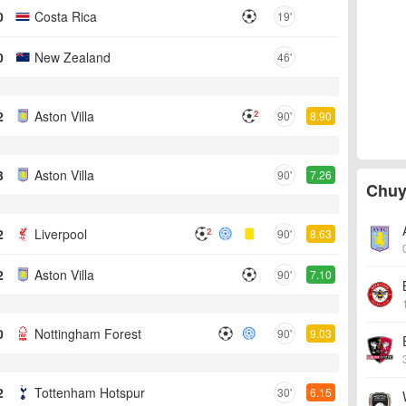
0
Costa Rica
19'
0
New Zealand
46'
2
2
Aston Villa
90'
8.90
3
Aston Villa
90'
7.26
Chuy
2
2
Liverpool
90'
8.63
2
Aston Villa
90'
7.10
0
Nottingham Forest
90'
9.03
2
Tottenham Hotspur
30'
6.15