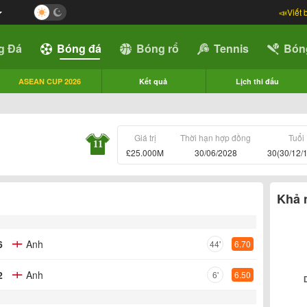
📣Viết 
g Đá
Bóng đá
Bóng rổ
Tennis
Bón
ASEAN CUP 2026
Kết quả
Lịch thi đấu
Giá trị
Thời hạn hợp đồng
Tuổi
11
£25.000M
30/06/2028
30(30/12/
Khả 
6
Anh
44'
6.70
2
Anh
6'
6.50