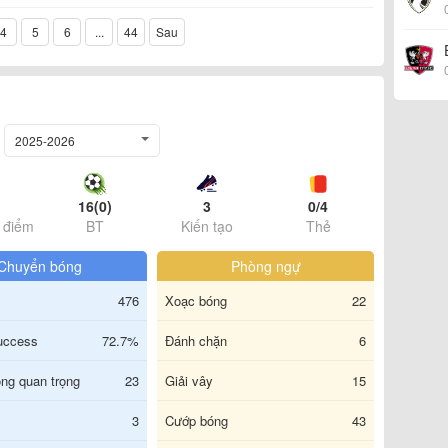
4
5
6
...
44
Sau
2025-2026
16(0)
3
0/4
 điểm
BT
Kiến tạo
Thẻ
Chuyển bóng
Phòng ngự
476
Xoạc bóng
22
uccess
72.7%
Đánh chặn
6
ng quan trọng
23
Giải vây
15
3
Cướp bóng
43