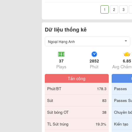
1
2
3
Dữ liệu thống kê
Ngoại Hạng Anh
37
2852
6.85
Plays
Phút
Avg Chấm
Tấn công
Phút/BT
178.3
Passes
Sút
83
Passes S
Sút bóng OT
38
Chuyền bó
TL Sút trúng
19.3%
Kiến tạo