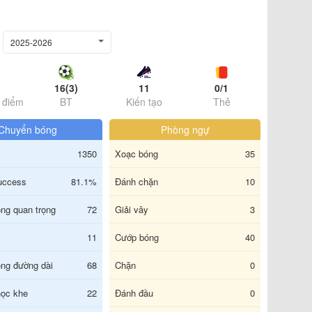
2025-2026
16(3)
11
0/1
 điểm
BT
Kiến tạo
Thẻ
Chuyển bóng
Phòng ngự
1350
Xoạc bóng
35
uccess
81.1%
Đánh chặn
10
ng quan trọng
72
Giải vây
3
11
Cướp bóng
40
ng đường dài
68
Chặn
0
ọc khe
22
Đánh đầu
0