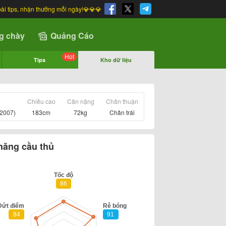
bài tips, nhận thưởng mỗi ngày!💎💎💎
g chày
Quảng Cáo
Hot
Tips
Kho dữ liệu
Chiều cao
Cân nặng
Chân thuận
/2007)
183cm
72kg
Chân trái
năng cầu thủ