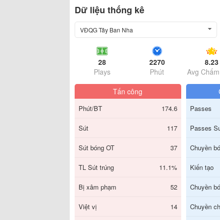
Dữ liệu thống kê
VĐQG Tây Ban Nha
28
2270
8.23
Plays
Phút
Avg Chấm
Tấn công
Phút/BT
174.6
Passes
Sút
117
Passes S
Sút bóng OT
37
Chuyền bó
TL Sút trúng
11.1%
Kiến tạo
Bị xâm phạm
52
Chuyền bó
Việt vị
14
Chuyền ch