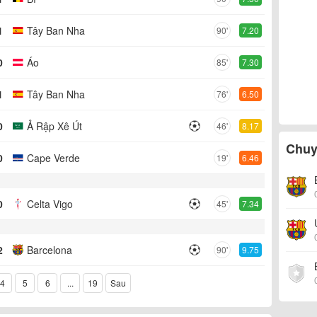
1
Tây Ban Nha
90'
7.20
0
Áo
85'
7.30
1
Tây Ban Nha
76'
6.50
0
Ả Rập Xê Út
46'
8.17
Chuy
0
Cape Verde
19'
6.46
0
Celta Vigo
45'
7.34
2
Barcelona
90'
9.75
4
5
6
...
19
Sau