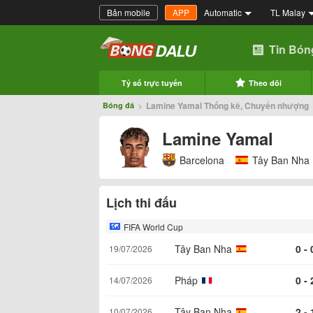
Bản mobile
APP
Automatic
TL Malay
Tin Bón
Tỷ số trực tuyến
Theo dõi
>
Lamine Yamal Thống kê, Chuyển nhượng
Bóng đá
Lamine Yamal
Barcelona
Tây Ban Nha
Lịch thi đấu
FIFA World Cup
Tây Ban Nha
0 - 
19/07/2026
Pháp
0 - 
14/07/2026
Tây Ban Nha
2 - 
10/07/2026