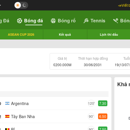
📣Viết 
g Đá
Bóng đá
Bóng rổ
Tennis
Bón
ASEAN CUP 2026
Kết quả
Lịch thi đấu
Giá trị
Thời hạn hợp đồng
Tuổi
£200.000M
30/06/2031
19(13/07
Khả 
0
Argentina
120'
7.30
2
Tây Ban Nha
90'
6.50
1
Bỉ
90'
7.50