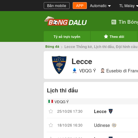
Bản mobile
APP
Automatic
TL Malay
Tin Bón
Tỷ số trực tuyến
Theo dõi
>
Lecce Thống kê, Lịch thi đấu, Đội hình cầu
Bóng đá
Lecce
VĐQG Ý
Eusebio di Fran
Lịch thi đấu
VĐQG Ý
Lecce
25/10/26 17:30
Udinese
18/10/26 16:30