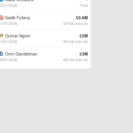
22/01/2026
Thuê
Sadik Fofana
£0.6M
15/01/2026
Sở hữu toàn bộ
Oumar Ngom
£2M
13/01/2026
Sở hữu toàn bộ
Omri Gandelman
£3M
09/01/2026
Sở hữu toàn bộ