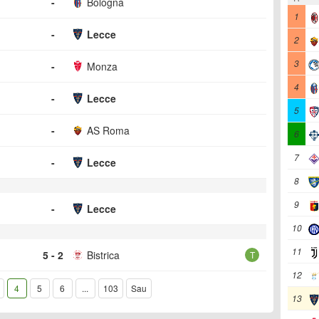
-
Bologna
1
-
Lecce
2
3
-
Monza
4
-
Lecce
5
-
AS Roma
6
7
-
Lecce
8
9
-
Lecce
10
11
5 - 2
Bistrica
T
12
4
5
6
...
103
Sau
13