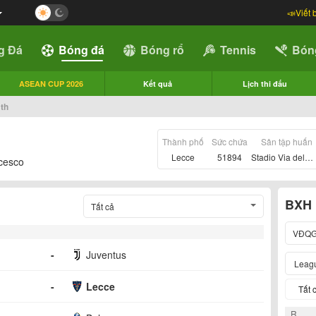
📣Viết 
g Đá
Bóng đá
Bóng rổ
Tennis
Bón
ASEAN CUP 2026
Kết quả
Lịch thi đấu
 th
Thành phố
Sức chứa
Sân tập huấn
Lecce
51894
Stadio Via del Mare
cesco
BXH
Tất cả
VĐQG
-
Juventus
Leag
-
Lecce
Tất 
R