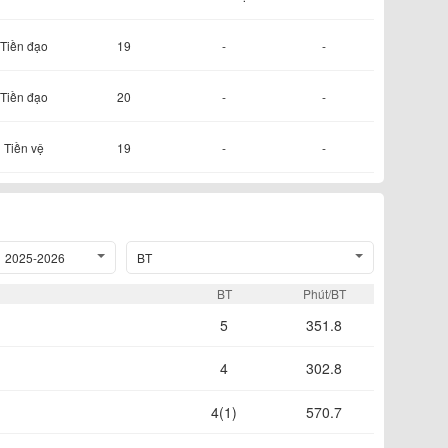
Tiền đạo
19
-
-
Tiền đạo
20
-
-
Tiền vệ
19
-
-
2025-2026
BT
BT
Phút/BT
5
351.8
4
302.8
4(1)
570.7