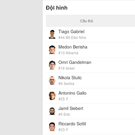
Đội hình
Cầu thủ
Tiago Gabriel
#44 Bồ Đào Nha
Medon Berisha
#10 Albania
Omri Gandelman
#16 Israel
Nikola Stulic
#9 Serbia
Antonino Gallo
#25 Ý
Jamil Siebert
#5 Đức
Riccardo Sottil
#23 Ý