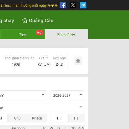
bài tips, nhận thưởng mỗi ngày!💎💎💎
g chày
Quảng Cáo
Hot
Tips
Kho dữ liệu
Thời gian thành lập
Giá trị
Avg Age
1908
£74.5M
24.2
 Ý
2026-2027
ue
cả
Chủ
Khách
FT
HT
Đội bóng
P
W
D
L
GD
PTS