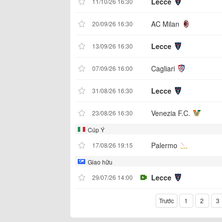
Lecce
11/10/26 16:30
AC Milan
20/09/26 16:30
Lecce
13/09/26 16:30
Cagliari
07/09/26 16:00
Lecce
31/08/26 16:30
Venezia F.C.
23/08/26 16:30
Cúp Ý
Palermo
17/08/26 19:15
Giao hữu
Lecce
29/07/26 14:00
Trước
1
2
3