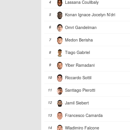
Lassana Coulibaly
4
Konan Ignace Jocelyn N’dri
5
Omri Gandelman
6
Medon Berisha
7
Tiago Gabriel
8
Ylber Ramadani
9
Riccardo Sottil
10
Santiago Pierotti
11
Jamil Siebert
12
Francesco Camarda
13
Wladimiro Falcone
14