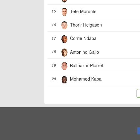
Tete Morente
15
Thorir Helgason
16
Corrie Ndaba
17
Antonino Gallo
18
Balthazar Pierret
19
Mohamed Kaba
20