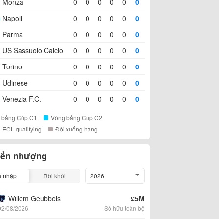
Monza
0
0
0
0
0
0
Napoli
0
0
0
0
0
0
Parma
0
0
0
0
0
0
US Sassuolo Calcio
0
0
0
0
0
0
Torino
0
0
0
0
0
0
Udinese
0
0
0
0
0
0
Venezia F.C.
0
0
0
0
0
0
 bảng Cúp C1
Vòng bảng Cúp C2
 ECL qualifying
Đội xuống hạng
ển nhượng
a nhập
Rời khỏi
2026
Willem Geubbels
£5M
02/08/2026
Sở hữu toàn bộ