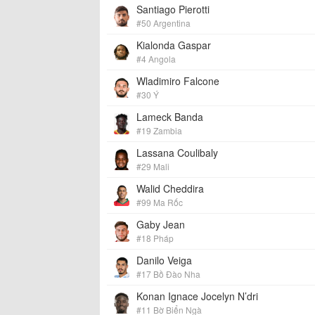
Santiago Pierotti
#50 Argentina
Kialonda Gaspar
#4 Angola
Wladimiro Falcone
#30 Ý
Lameck Banda
#19 Zambia
Lassana Coulibaly
#29 Mali
Walid Cheddira
#99 Ma Rốc
Gaby Jean
#18 Pháp
Danilo Veiga
#17 Bồ Đào Nha
Konan Ignace Jocelyn N’dri
#11 Bờ Biển Ngà