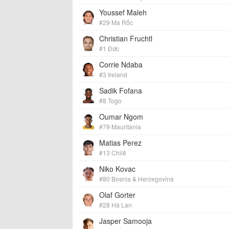
Youssef Maleh
#29 Ma Rốc
Christian Fruchtl
#1 Đức
Corrie Ndaba
#3 Ireland
Sadik Fofana
#8 Togo
Oumar Ngom
#79 Mauritania
Matias Perez
#13 Chilê
Niko Kovac
#80 Bosnia & Herzegovina
Olaf Gorter
#28 Hà Lan
Jasper Samooja