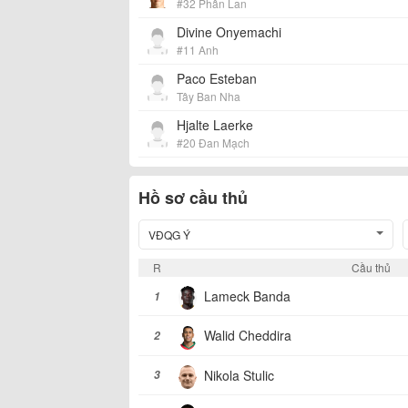
#32 Phần Lan
Divine Onyemachi
#11 Anh
Paco Esteban
Tây Ban Nha
Hjalte Laerke
#20 Đan Mạch
Hồ sơ cầu thủ
VĐQG Ý
R
Cầu thủ
Lameck Banda
1
Walid Cheddira
2
Nikola Stulic
3