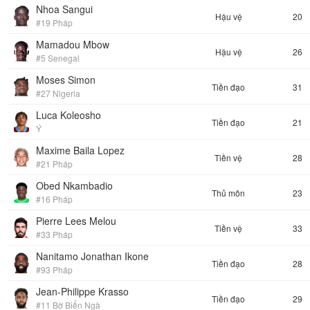
Nhoa Sangui
Hậu vệ
20
#19 Pháp
Mamadou Mbow
Hậu vệ
26
#5 Senegal
Moses Simon
Tiền đạo
31
#27 Nigeria
Luca Koleosho
Tiền đạo
21
Ý
Maxime Baila Lopez
Tiền vệ
28
#21 Pháp
Obed Nkambadio
Thủ môn
23
#16 Pháp
Pierre Lees Melou
Tiền vệ
33
#33 Pháp
Nanitamo Jonathan Ikone
Tiền đạo
28
#93 Pháp
Jean-Philippe Krasso
Tiền đạo
29
#11 Bờ Biển Ngà