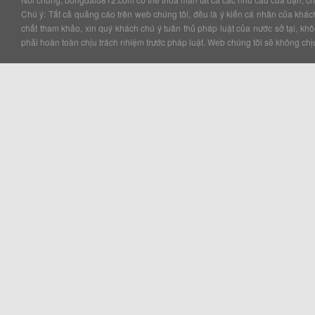
Chú ý: Tất cả quảng cáo trên web chúng tôi, đều là ý kiến cá nhân của kha
chất tham khảo, xin quý khách chú ý tuân thủ pháp luật của nước sở tại, k
phải hoàn toàn chịu trách nhiệm trước pháp luật. Web chúng tôi sẽ không chịu