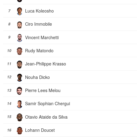
Luca Koleosho
7
Ciro Immobile
8
Vincent Marchetti
9
Rudy Matondo
10
Jean-Philippe Krasso
11
Nouha Dicko
12
Pierre Lees Melou
13
Samir Sophian Chergui
14
Otavio Ataide da Silva
15
Lohann Doucet
16