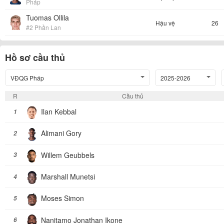
Pháp
Tuomas Ollila
Hậu vệ
26
#2 Phần Lan
Hồ sơ cầu thủ
VĐQG Pháp
2025-2026
R
Cầu thủ
Ilan Kebbal
1
Alimani Gory
2
Willem Geubbels
3
Marshall Munetsi
4
Moses Simon
5
Nanitamo Jonathan Ikone
6