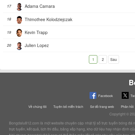
Adama Camara
17
Thimothee Kolodziejczak
18
Kevin Trapp
19
Julien Lopez
20
1
2
Sau
B
Facebook
Twi
Về chúng tôi
Tuyên bố miễn trách
Sơ đồ trang web
Phản hồi
Copyright © 20
Bongdalu812.com là một website chuyên cập nhật tỷ số trực tuyến bóng đá nhan
trực tuyến, kết quả, lịch thi đấu, bảng xếp hạng, kho dữ liệu hay nhận định 
Nói chung, bongdalu812.com có thể thỏa mãn tất cả các nhu cầu của bạn, chắc