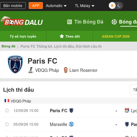
Bản mobile
APP
Automatic
TL Malay
Tin Bóng Đá
Bóng đ
Tỷ số trực tuyến
Theo dõi
ASEAN CUP 2026
>
Paris FC Thống kê, Lịch thi đấu, Đội hình cầu th
Bóng đá
Paris FC
VĐQG Pháp
Liam Rosenior
Lịch thi đấu
Tấ
VĐQG Pháp
Paris FC
-
Ly
12/09/26 15:00
Marseille
-
Pa
05/09/26 15:00