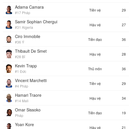
Adama Camara
Tiền vệ
29
#17 Pháp
Samir Sophian Chergui
Hậu vệ
27
#31 Algeria
Ciro Immobile
Tiền đạo
36
#36 Ý
Thibault De Smet
Hậu vệ
28
#28 Bỉ
Kevin Trapp
Thủ môn
36
#1 Đức
Vincent Marchetti
Tiền vệ
29
#4 Pháp
Hamari Traore
Hậu vệ
34
#14 Mali
Omar Sissoko
Tiền đạo
19
Pháp
Yoan Kore
Hậu vệ
21