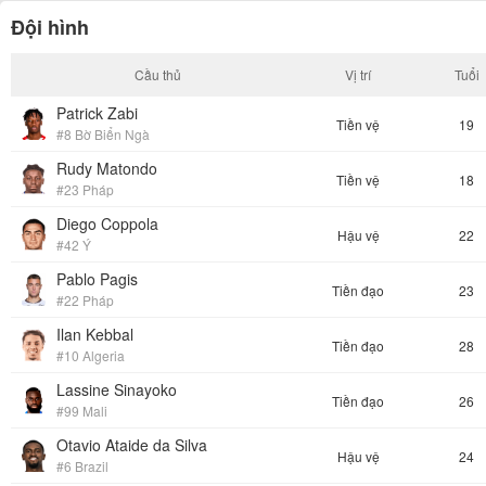
Đội hình
Cầu thủ
Vị trí
Tuổi
Patrick Zabi
Tiền vệ
19
#8 Bờ Biển Ngà
Rudy Matondo
Tiền vệ
18
#23 Pháp
Diego Coppola
Hậu vệ
22
#42 Ý
Pablo Pagis
Tiền đạo
23
#22 Pháp
Ilan Kebbal
Tiền đạo
28
#10 Algeria
Lassine Sinayoko
Tiền đạo
26
#99 Mali
Otavio Ataide da Silva
Hậu vệ
24
#6 Brazil