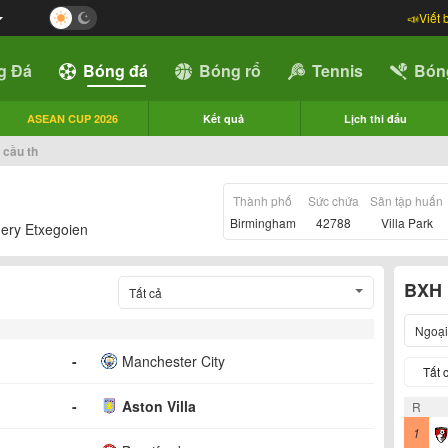
📣Viết 
g Đá
Bóng đá
Bóng rổ
Tennis
Bón
ASEAN CUP 2026
Kết quả
Lịch thi đấu
 cầu th
Thành phố
Sức chứa
Sân tập huấn
Birmingham
42788
Villa Park
ery Etxegoien
BXH
Tất cả
Ngoại
-
Manchester City
Tất 
-
Aston Villa
R
1