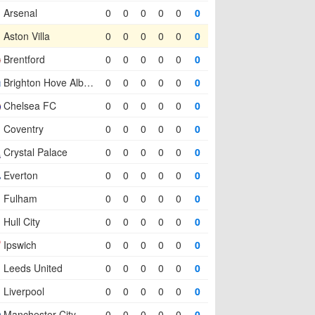
Arsenal
0
0
0
0
0
0
Aston Villa
0
0
0
0
0
0
Brentford
0
0
0
0
0
0
Brighton Hove Albion
0
0
0
0
0
0
Chelsea FC
0
0
0
0
0
0
Coventry
0
0
0
0
0
0
Crystal Palace
0
0
0
0
0
0
Everton
0
0
0
0
0
0
Fulham
0
0
0
0
0
0
Hull City
0
0
0
0
0
0
Ipswich
0
0
0
0
0
0
Leeds United
0
0
0
0
0
0
Liverpool
0
0
0
0
0
0
Manchester City
0
0
0
0
0
0