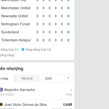
Manchester United
0
0
0
0
0
0
Newcastle United
0
0
0
0
0
0
Nottingham Forest
0
0
0
0
0
0
Sunderland
0
0
0
0
0
0
Tottenham Hotspur
0
0
0
0
0
0
 bảng Cúp C1
Vòng bảng Cúp C2
xuống hạng
ển nhượng
a nhập
Rời khỏi
2026
Alejandro Garnacho
-
23/07/2026
Thuê
Joao Victor Gomes da Silva
£40M