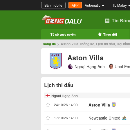
Bản mobile
APP
Automatic
TL Malay
Tin Bón
Tỷ số trực tuyến
Theo dõi
>
Aston Villa Thống kê, Lịch thi đấu, Đội hình
Bóng đá
Aston Villa
Ngoại Hạng Anh
Unai Em
Lịch thi đấu
Ngoại Hạng Anh
Aston Villa
24/10/26 14:00
Newcastle United
17/10/26 14:00