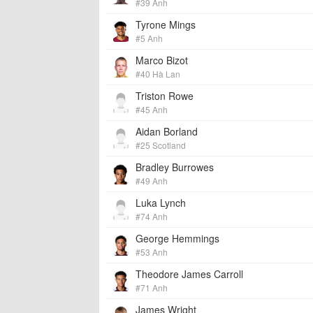
#39 Anh
Tyrone Mings
#5 Anh
Marco Bizot
#40 Hà Lan
Triston Rowe
#45 Anh
Aidan Borland
#25 Scotland
Bradley Burrowes
#49 Anh
Luka Lynch
#74 Anh
George Hemmings
#53 Anh
Theodore James Carroll
#71 Anh
James Wright