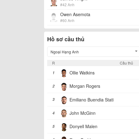
#42 Anh
Owen Asemota
#60 Anh
Hồ sơ cầu thủ
Ngoại Hạng Anh
R
Cầu thủ
Ollie Watkins
1
Morgan Rogers
2
Emiliano Buendia Stati
3
John McGinn
4
Donyell Malen
5