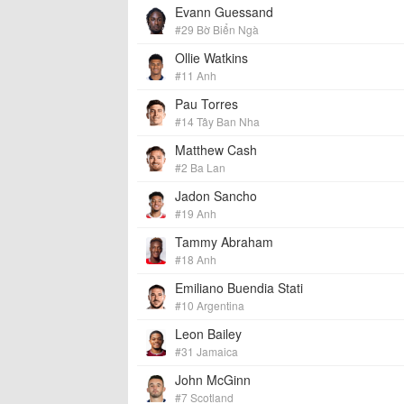
Evann Guessand
#29 Bờ Biển Ngà
Ollie Watkins
#11 Anh
Pau Torres
#14 Tây Ban Nha
Matthew Cash
#2 Ba Lan
Jadon Sancho
#19 Anh
Tammy Abraham
#18 Anh
Emiliano Buendia Stati
#10 Argentina
Leon Bailey
#31 Jamaica
John McGinn
#7 Scotland