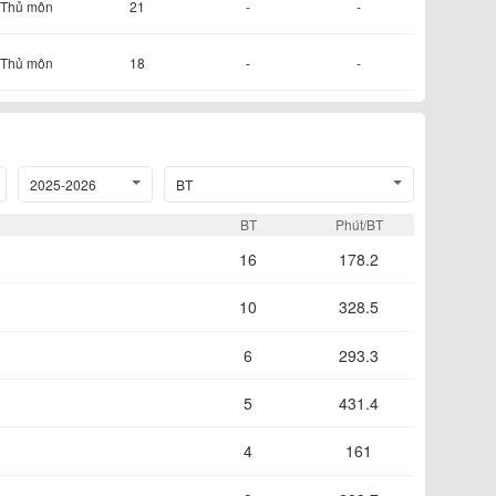
Thủ môn
21
-
-
Thủ môn
18
-
-
2025-2026
BT
BT
Phút/BT
16
178.2
10
328.5
6
293.3
5
431.4
4
161