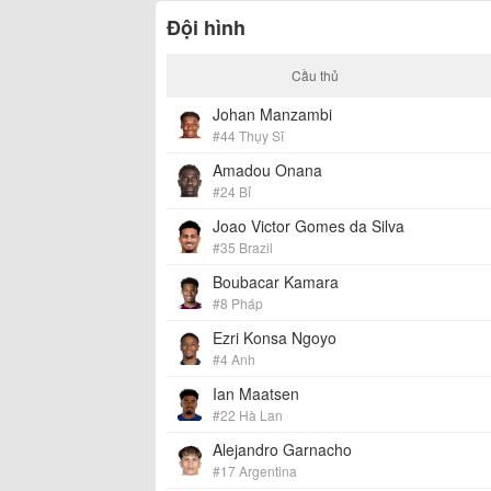
Đội hình
Cầu thủ
Johan Manzambi
#44 Thụy Sĩ
Amadou Onana
#24 Bỉ
Joao Victor Gomes da Silva
#35 Brazil
Boubacar Kamara
#8 Pháp
Ezri Konsa Ngoyo
#4 Anh
Ian Maatsen
#22 Hà Lan
Alejandro Garnacho
#17 Argentina