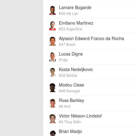
Lamare Bogarde
#26 Hà Lan
Emiliano Martinez
#23 Argentina
Alysson Edward Franco da Rocha
#47 Brazil
Lucas Digne
Pháp
Kosta Nedeljkovic
#32 Serbia
Modou Cisse
#48 Senegal
Ross Barkley
#6 Anh
Victor Nilsson-Lindelof
#3 Thụy Điển
Brian Madjo