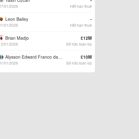
Yasin Ozcan
-
27/01/2026
Hết hạn thuê
Leon Bailey
-
21/01/2026
Hết hạn thuê
Brian Madjo
£12M
12/01/2026
Sở hữu toàn bộ
Alysson Edward Franco da Rocha
£10M
01/01/2026
Sở hữu toàn bộ