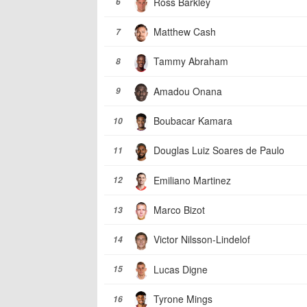
Ross Barkley
6
Matthew Cash
7
Tammy Abraham
8
Amadou Onana
9
Boubacar Kamara
10
Douglas Luiz Soares de Paulo
11
Emiliano Martinez
12
Marco Bizot
13
Victor Nilsson-Lindelof
14
Lucas Digne
15
Tyrone Mings
16