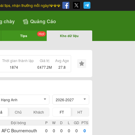
bài tips, nhận thưởng mỗi ngày!💎💎💎
g chày
Quảng Cáo
Hot
Tips
Kho dữ liệu
Thời gian thành lập
Giá trị
Avg Age
1874
£477.2M
27.8
 Hạng Anh
2026-2027
cả
Chủ
Khách
FT
HT
Đội bóng
P
W
D
L
GD
PTS
AFC Bournemouth
0
0
0
0
0
0