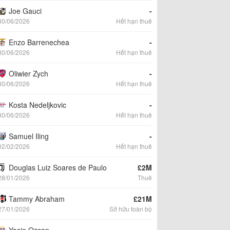
Joe Gauci
-
30/06/2026
Hết hạn thuê
Enzo Barrenechea
-
30/06/2026
Hết hạn thuê
Oliwier Zych
-
30/06/2026
Hết hạn thuê
Kosta Nedeljkovic
-
30/06/2026
Hết hạn thuê
Samuel Iling
-
02/02/2026
Hết hạn thuê
Douglas Luiz Soares de Paulo
£2M
28/01/2026
Thuê
Tammy Abraham
£21M
27/01/2026
Sở hữu toàn bộ