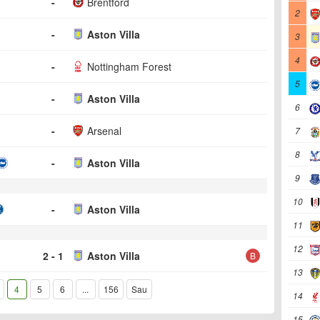
-
Brentford
2
-
Aston Villa
3
4
-
Nottingham Forest
5
-
Aston Villa
6
-
Arsenal
7
8
-
Aston Villa
9
10
-
Aston Villa
11
12
2 - 1
Aston Villa
B
13
4
5
6
...
156
Sau
14
15