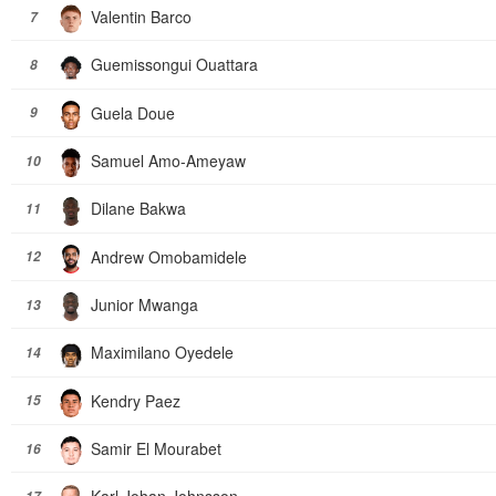
Valentin Barco
7
Guemissongui Ouattara
8
Guela Doue
9
Samuel Amo-Ameyaw
10
Dilane Bakwa
11
Andrew Omobamidele
12
Junior Mwanga
13
Maximilano Oyedele
14
Kendry Paez
15
Samir El Mourabet
16