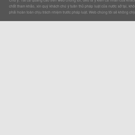
chất tham khảo, xin quý khách chú ý tuân thủ pháp luật của nước sở tại, k
phải hoàn toàn chịu trách nhiệm trước pháp luật. Web chúng tôi sẽ không chịu