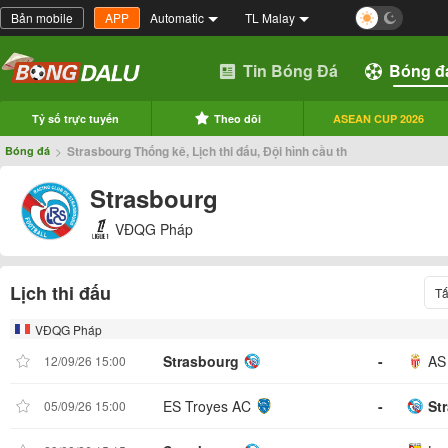
Bản mobile
APP
Automatic
TL Malay
Tin Bóng Đá
Bóng đ
Tỷ số trực tuyến
Theo dõi
ASEAN CUP 2026
>
Strasbourg Thống kê, Lịch thi đấu, Đội hình cầu th
Bóng đá
Strasbourg
VĐQG Pháp
Lịch thi đấu
Tấ
VĐQG Pháp
Strasbourg
-
AS
12/09/26 15:00
ES Troyes AC
-
St
05/09/26 15:00