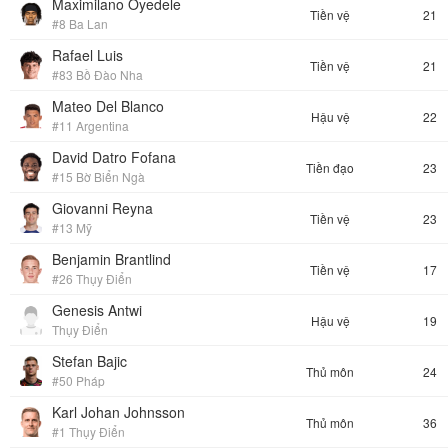
Maximilano Oyedele
Tiền vệ
21
#8 Ba Lan
Rafael Luis
Tiền vệ
21
#83 Bồ Đào Nha
Mateo Del Blanco
Hậu vệ
22
#11 Argentina
David Datro Fofana
Tiền đạo
23
#15 Bờ Biển Ngà
Giovanni Reyna
Tiền vệ
23
#13 Mỹ
Benjamin Brantlind
Tiền vệ
17
#26 Thụy Điển
Genesis Antwi
Hậu vệ
19
Thụy Điển
Stefan Bajic
Thủ môn
24
#50 Pháp
Karl Johan Johnsson
Thủ môn
36
#1 Thụy Điển