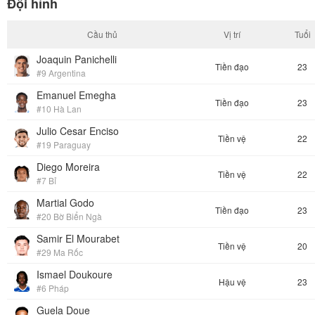
Đội hình
Cầu thủ
Vị trí
Tuổi
Joaquin Panichelli
Tiền đạo
23
#9 Argentina
Emanuel Emegha
Tiền đạo
23
#10 Hà Lan
Julio Cesar Enciso
Tiền vệ
22
#19 Paraguay
Diego Moreira
Tiền vệ
22
#7 Bỉ
Martial Godo
Tiền đạo
23
#20 Bờ Biển Ngà
Samir El Mourabet
Tiền vệ
20
#29 Ma Rốc
Ismael Doukoure
Hậu vệ
23
#6 Pháp
Guela Doue