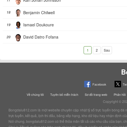
Karl Johan Johnsson
17
Benjamin Chilwell
18
Ismael Doukoure
19
David Datro Fofana
20
1
2
Sau
B
Facebook
Twi
Về chúng tôi
Tuyên bố miễn trách
Sơ đồ trang web
Phản hồi
Copyright © 20
Bongdalu812.com là một website chuyên cập nhật tỷ số trực tuyến bóng đá nhan
trực tuyến, kết quả, lịch thi đấu, bảng xếp hạng, kho dữ liệu hay nhận định 
Nói chung, bongdalu812.com có thể thỏa mãn tất cả các nhu cầu của bạn, chắc
Chú ý: Tất cả quảng cáo trên web chúng tôi, đều là ý kiến cá nhân của kha