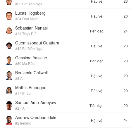
Hậu vệ
23
#22 Bờ Biển Ngà
Lucas Hogsberg
Hậu vệ
20
#24 Đan Mạch
Sebastian Nanasi
Tiền đạo
24
#11 Thụy Điển
Guemissongui Ouattara
Hậu vệ
20
#42 Bờ Biển Ngà
Gessime Yassine
Tiền đạo
20
#80 Ma Rốc
Benjamin Chilwell
Hậu vệ
29
#3 Anh
Mathis Amougou
Tiền vệ
20
#17 Pháp
Samuel Amo-Ameyaw
Tiền đạo
20
#27 Anh
Andrew Omobamidele
Hậu vệ
24
#2 Ireland