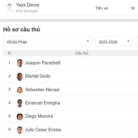
Yaya Dieme
Tiền vệ
18
#34 Senegal
Hồ sơ cầu thủ
VĐQG Pháp
2025-2026
R
Cầu thủ
Joaquin Panichelli
1
Martial Godo
2
Sebastian Nanasi
3
Emanuel Emegha
4
Diego Moreira
5
Julio Cesar Enciso
6