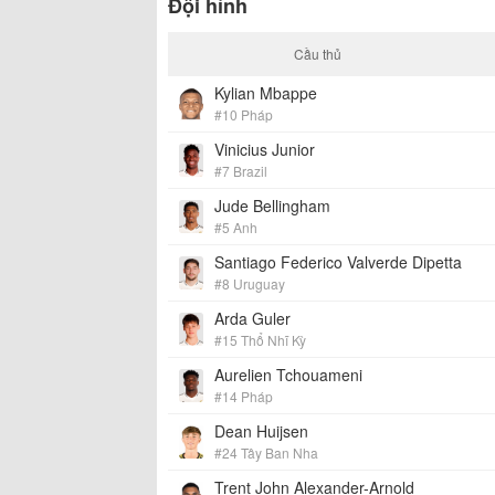
Đội hình
Cầu thủ
Kylian Mbappe
#10 Pháp
Vinicius Junior
#7 Brazil
Jude Bellingham
#5 Anh
Santiago Federico Valverde Dipetta
#8 Uruguay
Arda Guler
#15 Thổ Nhĩ Kỳ
Aurelien Tchouameni
#14 Pháp
Dean Huijsen
#24 Tây Ban Nha
Trent John Alexander-Arnold