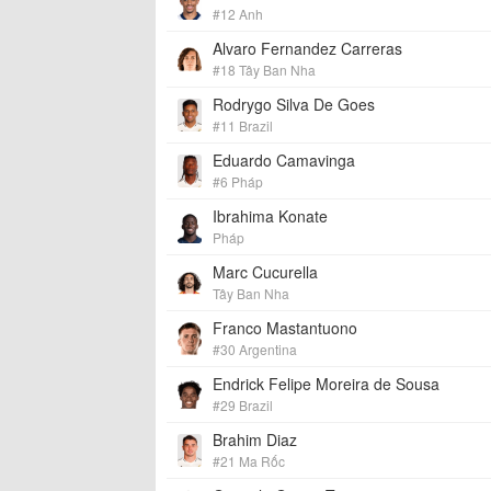
#12 Anh
Alvaro Fernandez Carreras
#18 Tây Ban Nha
Rodrygo Silva De Goes
#11 Brazil
Eduardo Camavinga
#6 Pháp
Ibrahima Konate
Pháp
Marc Cucurella
Tây Ban Nha
Franco Mastantuono
#30 Argentina
Endrick Felipe Moreira de Sousa
#29 Brazil
Brahim Diaz
#21 Ma Rốc