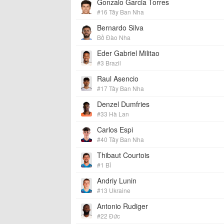
Gonzalo Garcia Torres
#16 Tây Ban Nha
Bernardo Silva
Bồ Đào Nha
Eder Gabriel Militao
#3 Brazil
Raul Asencio
#17 Tây Ban Nha
Denzel Dumfries
#33 Hà Lan
Carlos Espi
#40 Tây Ban Nha
Thibaut Courtois
#1 Bỉ
Andriy Lunin
#13 Ukraine
Antonio Rudiger
#22 Đức