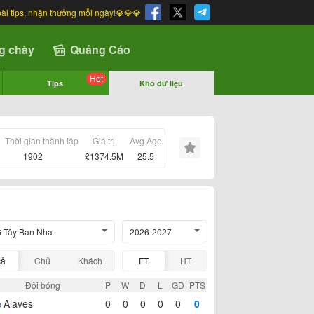
bài tips, nhận thưởng mỗi ngày!💎💎💎
g chày
Quảng Cáo
Hot
Tips
Kho dữ liệu
Thời gian thành lập
Giá trị
Avg Age
1902
£1374.5M
25.5
 Tây Ban Nha
2026-2027
cả
Chủ
Khách
FT
HT
Đội bóng
P
W
D
L
GD
PTS
Alaves
0
0
0
0
0
0