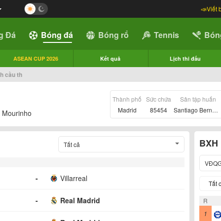
📣Viết 
g Đá
Bóng đá
Bóng rổ
Tennis
Bón
ASEAN CUP 2026
Kết quả
Lịch thi đấu
nh cầu th
Thành phố
Sức chứa
Sân tập huấn
Madrid
85454
Santiago Bernabeu
 Mourinho
BXH
Tất cả
VĐQG
-
Villarreal
Tất 
-
Real Madrid
R
1