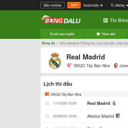
Bản mobile
APP
Automatic
TL Malay
Tin Bón
Tỷ số trực tuyến
Theo dõi
>
Real Madrid Thống kê, Lịch thi đấu, Đội hì
Bóng đá
Real Madrid
VĐQG Tây Ban Nha
Jose
Lịch thi đấu
VĐQG Tây Ban Nha
Real Madrid
11/10/26 15:00
Atletico Madrid
20/09/26 15:00