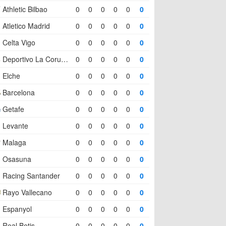
Athletic Bilbao
0
0
0
0
0
0
Atletico Madrid
0
0
0
0
0
0
Celta Vigo
0
0
0
0
0
0
Deportivo La Coruna
0
0
0
0
0
0
Elche
0
0
0
0
0
0
Barcelona
0
0
0
0
0
0
Getafe
0
0
0
0
0
0
Levante
0
0
0
0
0
0
Malaga
0
0
0
0
0
0
Osasuna
0
0
0
0
0
0
Racing Santander
0
0
0
0
0
0
Rayo Vallecano
0
0
0
0
0
0
Espanyol
0
0
0
0
0
0
Real Betis
0
0
0
0
0
0