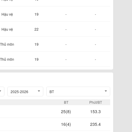
Hậu vệ
19
-
-
Hậu vệ
22
-
-
Thủ môn
19
-
-
Thủ môn
19
-
-
2025-2026
BT
BT
Phút/BT
25(8)
153.3
16(4)
235.4