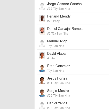
Jorge Cestero Sancho
#32 Tây Ban Nha
Ferland Mendy
#23 Pháp
Daniel Carvajal Ramos
#2 Tây Ban Nha
Manual Angel
Tây Ban Nha
David Alaba
#4 Áo
Fran Gonzalez
Tây Ban Nha
Jesus Fortea
#31 Tây Ban Nha
Sergio Mestre
#26 Tây Ban Nha
Daniel Yanez
#38 Tây Ban Nha