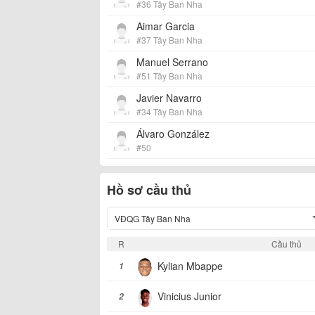
#36 Tây Ban Nha
Aimar Garcia
#37 Tây Ban Nha
Manuel Serrano
#51 Tây Ban Nha
Javier Navarro
#34 Tây Ban Nha
Álvaro González
#50
Hồ sơ cầu thủ
VĐQG Tây Ban Nha
R
Cầu thủ
Kylian Mbappe
1
Vinicius Junior
2