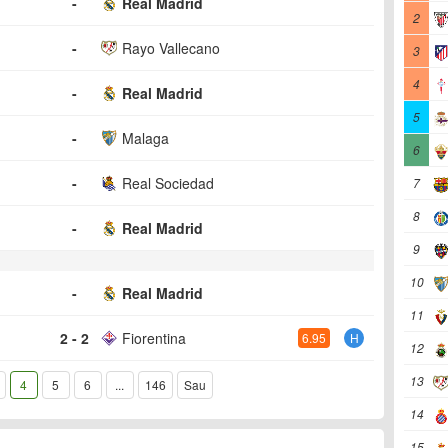
-
Real Madrid
2
-
Rayo Vallecano
3
4
-
Real Madrid
5
-
Malaga
6
-
Real Sociedad
7
8
-
Real Madrid
9
10
-
Real Madrid
11
2 - 2
Fiorentina
6.95
H
12
13
4
5
6
...
146
Sau
14
15