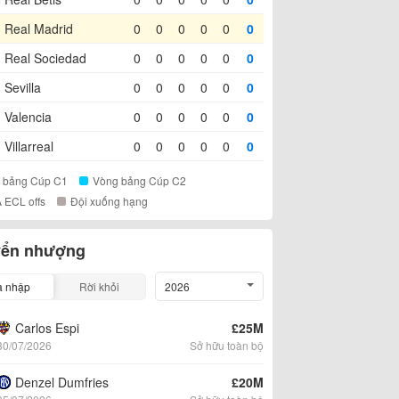
Real Madrid
0
0
0
0
0
0
Real Sociedad
0
0
0
0
0
0
Sevilla
0
0
0
0
0
0
Valencia
0
0
0
0
0
0
Villarreal
0
0
0
0
0
0
 bảng Cúp C1
Vòng bảng Cúp C2
 ECL offs
Đội xuống hạng
ển nhượng
a nhập
Rời khỏi
2026
Carlos Espi
£25M
30/07/2026
Sở hữu toàn bộ
Denzel Dumfries
£20M