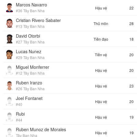
Marcos Navarro
Hậu vệ
22
#36 Tây Ban Nha
Cristian Rivero Sabater
Thủ môn
28
#13 Tây Ban Nha
David Otorbi
Tiền đạo
18
#27 Tây Ban Nha
Lucas Nunez
Tiền vệ
20
#29 Tây Ban Nha
Miguel Monferrer
Hậu vệ
20
#12 Tây Ban Nha
Ruben Iranzo
Hậu vệ
23
#26 Tây Ban Nha
Joel Fontanet
Hậu vệ
20
#40
Rubi
Hậu vệ
19
#44
Ruben Munoz de Morales
Hậu vệ
19
Tây Ban Nha