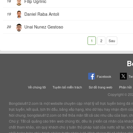
Filip Ugrinic
18
Daniel Raba Antoli
19
Unai Nunez Gestoso
20
1
2
Sau
B
Facebook
Twi
Về chúng tôi
Tuyên bố miễn trách
Sơ đồ trang web
Phản hồi
Copyright © 20
Bongdalu812.com là một website chuyên cập nhật tỷ số trực tuyến bóng đá nhan
trực tuyến, kết quả, lịch thi đấu, bảng xếp hạng, kho dữ liệu hay nhận định 
Nói chung, bongdalu812.com có thể thỏa mãn tất cả các nhu cầu của bạn, chắc
Chú ý: Tất cả quảng cáo trên web chúng tôi, đều là ý kiến cá nhân của kha
chất tham khảo, xin quý khách chú ý tuân thủ pháp luật của nước sở tại, k
phải hoàn toàn chịu trách nhiệm trước pháp luật. Web chúng tôi sẽ không chịu