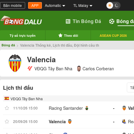
Bản mobile
APP
Automatic
TL Malay
Tin Bóng Đá
Bóng đ
Tỷ số trực tuyến
Theo dõi
ASEAN CUP 2026
>
Valencia Thống kê, Lịch thi đấu, Đội hình cầu th
Bóng đá
Valencia
VĐQG Tây Ban Nha
Carlos Corberan
Lịch thi đấu
Tấ
VĐQG Tây Ban Nha
Racing Santander
-
Va
11/10/26 15:00
Valencia
-
Re
20/09/26 15:00