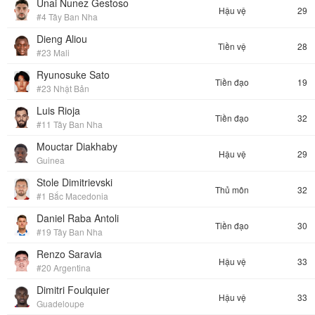
Unai Nunez Gestoso
Hậu vệ
29
#4 Tây Ban Nha
Dieng Aliou
Tiền vệ
28
#23 Mali
Ryunosuke Sato
Tiền đạo
19
#23 Nhật Bản
Luis Rioja
Tiền đạo
32
#11 Tây Ban Nha
Mouctar Diakhaby
Hậu vệ
29
Guinea
Stole Dimitrievski
Thủ môn
32
#1 Bắc Macedonia
Daniel Raba Antoli
Tiền đạo
30
#19 Tây Ban Nha
Renzo Saravia
Hậu vệ
33
#20 Argentina
Dimitri Foulquier
Hậu vệ
33
Guadeloupe