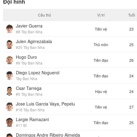
Đội hình
Cầu thủ
Vị trí
Tuổi
Javier Guerra
Tiền vệ
23
#8 Tây Ban Nha
Julen Agirrezabala
Thủ môn
25
#25 Tây Ban Nha
Hugo Duro
Tiền đạo
26
#9 Tây Ban Nha
Diego Lopez Noguerol
Tiền đạo
24
Tây Ban Nha
Csar Tarrega
Hậu vệ
24
#5 Tây Ban Nha
Jose Luis Garcia Vaya, Pepelu
Tiền vệ
27
#18 Tây Ban Nha
Largie Ramazani
Tiền đạo
25
#17 Bỉ
Domingos Andre Ribeiro Almeida