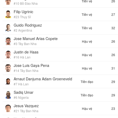
Tiền vệ
26
#10 Bồ Đào Nha
Filip Ugrinic
Tiền vệ
27
#23 Thụy Sĩ
Guido Rodriguez
Tiền vệ
32
#2 Argentina
Jose Manuel Arias Copete
Hậu vệ
26
#3 Tây Ban Nha
Justin de Haas
Hậu vệ
26
#16 Hà Lan
Jose Luis Gaya Pena
Hậu vệ
31
#14 Tây Ban Nha
Arnaut Danjuma Adam Groeneveld
Tiền đạo
29
#7 Hà Lan
Sadiq Umar
Tiền đạo
29
#6 Nigeria
Jesus Vazquez
Hậu vệ
23
#21 Tây Ban Nha