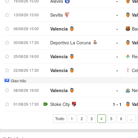
Alaves
-
Va
16/09/26 15:00
Sevilla
-
Va
13/09/26 15:00
Valencia
-
Ba
06/09/26 15:00
Deportivo La Coruna
-
Va
30/08/26 17:30
Valencia
-
Rea
25/08/26 19:00
Valencia
-
Cel
22/08/26 17:30
Giao hữu
Valencia
-
Ne
08/08/26 19:00
Stoke City
1 - 1
Va
01/08/26 17:30
Trước
1
2
3
4
5
6
...