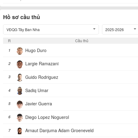
Hồ sơ cầu thủ
VĐQG Tây Ban Nha
2025-2026
R
Cầu thủ
Hugo Duro
1
Largie Ramazani
2
Guido Rodriguez
3
Sadiq Umar
4
Javier Guerra
5
Diego Lopez Noguerol
6
Arnaut Danjuma Adam Groeneveld
7