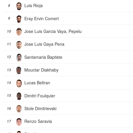
Luis Rioja
8
Eray Ervin Comert
9
Jose Luis Garcia Vaya, Pepelu
10
Jose Luis Gaya Pena
11
Santamaria Baptiste
12
Mouctar Diakhaby
13
Lucas Beltran
14
Dimitri Foulquier
15
Stole Dimitrievski
16
Renzo Saravia
17